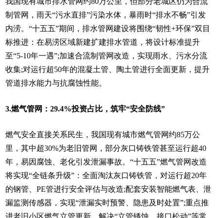
我国现有城市排水管网约80万公里，但部分老城区仍为合流
制管网，雨天“污水直排”污染水体，暴雨时“排水不畅”引发
内涝。“十五五”期间，排水管网建设将围绕“韧性+环保”双目
标推进：在易涝区域新建扩建排水管道，将设计标准提升
至“5-10年一遇”;加速合流制管网改造，实现雨水、污水分流
收集;对运行超50年的混凝土管、陶土管进行全面更新，提升
管道排水能力与抗腐蚀性能。
3.燃气管网：29.4%投资占比，筑牢“安全防线”
燃气安全直接关系民生，我国现有城市燃气管网约85万公
里，其中超30%为老旧管网，部分灰口铸铁管甚至运行超40
年，易因腐蚀、老化引发泄漏事故。“十五五”燃气管网改造
将实现“全链条升级”：全面淘汰灰口铸铁管，对运行超20年
的钢管、PE管进行安全评估与改造;配套安装智能燃气表、泄
漏监测传感器，实现“泄漏实时预警、隐患及时处置”;重点推
进老旧小区燃气立管更新，解决“立管锈蚀、接口松动”等常