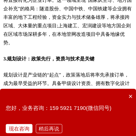
将直接转化为企业订单。这一领域呈现“国家队主导、地方国
企补充”的格局：隧道股份、中国中铁、中国铁建等企业拥有
丰富的地下工程经验，资金实力与技术储备雄厚，将承接跨
区域、大体量的重点项目;上海建工、宏润建设等地方国企则
在区域市场深耕多年，在本地管网改造项目中具备地缘优
势。
3.规划设计：政策先行，资质与技术是关键
规划设计是产业链的“起点”，政策落地后将率先承接订单，
成为最早受益的环节。具备甲级设计资质、拥有数字化设计
能力的企业更具竞争力：深水规院在给排水管网规划设计领
×
域经验深厚，参与多项国家级标准制定;中国电建市政集团兼
您好，业务咨询：159 5921 7190(微信同号)
具设计与施工能力，可提供“设计-建设”一体化服务，在大型
项目中更具优势。
现在咨询
稍后再说
4.智慧运维：高成长赛道，技术驱动爆发