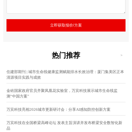
立即获取报价/方案
热门推荐
>
住建部期刊 | 城市生命线健康监测赋能排水长效治理：厦门集美区正本
清源项目实践与成效
金砖国家政府官员齐聚凤凰花实验室，万宾科技展示城市生命线监
测“中国方案”
万宾科技亮相2026城市更新研讨会：分享AI感知防控创新方案
万宾科技在全国桥梁高峰论坛 发表主旨演讲并发布桥梁安全数智化新
品