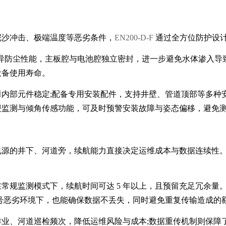
泥沙冲击、极端温度等恶劣条件，
EN200-D-F
通过全方位防护设
备优异防尘性能，主板腔与电池腔独立密封，进一步避免水体渗入
设备使用寿命。
内部元件稳定;配备专用安装配件，支持井壁、管道顶部等多种
浸监测与倾角传感功能，可及时预警安装故障与姿态偏移，避免
的井下、河道旁，续航能力直接决定运维成本与数据连续性。EN2
常规监测模式下，续航时间可达 5 年以上，且预留充足冗余量
号恶劣环境下，也能确保数据不丢失，同时避免重复传输造成的
业、河道巡检频次，降低运维风险与成本;数据重传机制则保障