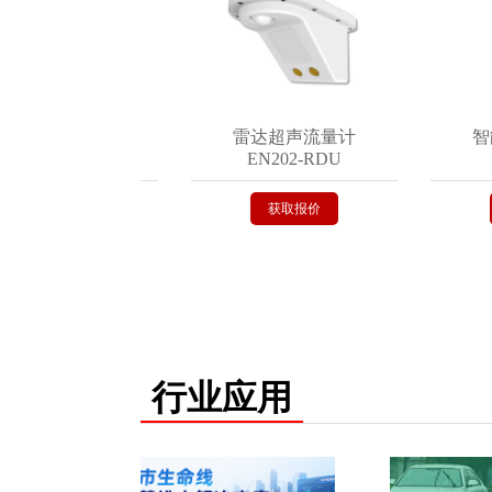
式积水监测仪
雷达超声流量计
智能
EN200-C
EN202-RDU
EN
获取报价
获取报价
行业应用