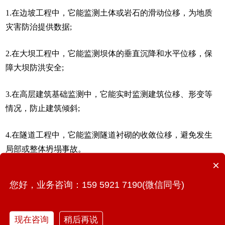
1.在边坡工程中，它能监测土体或岩石的滑动位移，为地质
灾害防治提供数据;
2.在大坝工程中，它能监测坝体的垂直沉降和水平位移，保
障大坝防洪安全;
3.在高层建筑基础监测中，它能实时监测建筑位移、形变等
情况，防止建筑倾斜;
4.在隧道工程中，它能监测隧道衬砌的收敛位移，避免发生
局部或整体坍塌事故。
×
智能位移传感器以全天候值守、实时预警，为各类工程结构
您好，业务咨询：159 5921 7190(微信同号)
筑起更坚固的安全屏障，让防范走在了风险的前面。
现在咨询
稍后再说