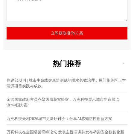
立即获取报价/方案
热门推荐
>
住建部期刊 | 城市生命线健康监测赋能排水长效治理：厦门集美区正本
清源项目实践与成效
金砖国家政府官员齐聚凤凰花实验室，万宾科技展示城市生命线监
测“中国方案”
万宾科技亮相2026城市更新研讨会：分享AI感知防控创新方案
万宾科技在全国桥梁高峰论坛 发表主旨演讲并发布桥梁安全数智化新