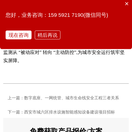
×
撞击、索力监测等特殊需求,支撑全生命周期健康管理。
您好，业务咨询：159 5921 7190(微信同号)
文物古桥:
采用低干预监测技术,在不损伤古建筑结构的前提
下,实现精细化安全监管,已在泉州世遗点成功应用。
现在咨询
稍后再说
每一座桥梁都是城市交通的命脉,每一次安全通行都关乎万千
家庭。万宾科技以 “用科技守护城市生命线” 为使命,让桥梁
监测从 “被动应对” 转向 “主动防控”,为城市安全运行筑牢坚
实屏障。
上一篇：数字底座、一网统管、城市生命线安全工程三者关系
下一篇：西安市城六区排水设施智能感知设备建设项目招标
免费获取产品报价/方案