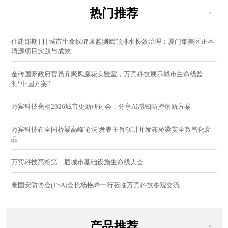
热门推荐
>
住建部期刊 | 城市生命线健康监测赋能排水长效治理：厦门集美区正本
清源项目实践与成效
金砖国家政府官员齐聚凤凰花实验室，万宾科技展示城市生命线监
测“中国方案”
万宾科技亮相2026城市更新研讨会：分享AI感知防控创新方案
万宾科技在全国桥梁高峰论坛 发表主旨演讲并发布桥梁安全数智化新
品
万宾科技亮相第二届城市基础设施生命线大会
泰国安防协会(TSA)会长杨艳峰一行莅临万宾科技参观交流
产品推荐
>