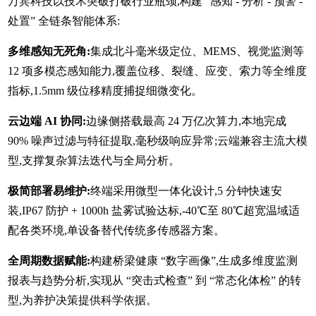
万宾科技以技术突破打破行业瓶颈,构建 “感知 - 分析 - 预警 -
处置” 全链条智能体系:
多维感知无死角:
集成北斗毫米级定位、MEMS、视觉监测等
12 项多模态感知能力,覆盖位移、裂缝、应变、索力等全维度
指标,1.5mm 级位移精度捕捉细微变化。
云边端 AI 协同:
边缘侧搭载最高 24 万亿次算力,本地完成
90% 噪声过滤与特征提取,毫秒级响应异常;云端兼容主流大模
型,支撑复杂算法迭代与全局分析。
极简部署易维护:
终端采用微型一体化设计,5 分钟快速安
装,IP67 防护 + 1000h 盐雾试验达标,-40℃至 80℃超宽温域适
配各类环境,单设备替代传统多传感器方案。
全周期数据赋能:
构建桥梁健康 “数字画像”,生成多维度监测
报表与趋势分析,实现从 “突击式检查” 到 “常态化体检” 的转
型,为养护决策提供科学依据。