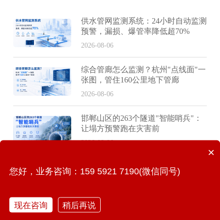
供水管网监测系统：24小时自动监测
预警，漏损、爆管率降低超70%
2026-08-06
综合管廊怎么监测？杭州"点线面"一
张图，管住160公里地下管廊
2026-08-06
邯郸山区的263个隧道"智能哨兵"：
让塌方预警跑在灾害前
2026-08-06
×
老房焕新，监测同步：健康监测贯穿
您好，业务咨询：159 5921 7190(微信同号)
建筑全生命周期
2026-08-06
现在咨询
稍后再说
燃气管网监测系统：24小时自动巡