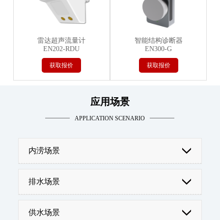
雷达超声流量计
智能结构诊断器
EN202-RDU
EN300-G
获取报价
获取报价
应用场景
APPLICATION SCENARIO
内涝场景
排水场景
供水场景