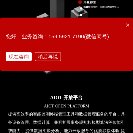
×
您好，业务咨询：159 5921 7190(微信同号)
现在咨询
稍后再说
AIOT 开放平台
AIOT OPEN PLATFORM
提供高效率的智能监测终端管理工具和数据管理服务的平台，具
备设备管理、数据计算，兼容扩展事务规则和模型算法等智能引
擎能力，提供数据汇聚分析、能力开放服务的优质联接体验;提