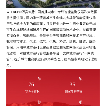
WITBEE®万宾®是中国首批城市生命线智能监测仪器和大数据
服务提供商，国内唯一覆盖城市生命线九大场景智能监测仪器
产品与解决方案的供应商，且是行业内唯一主营业务定位于城
市生命线智能终端研发生产的国家级高新技术企业。提供智能
监测仪器、智能基站、云端平台等智能物联网技术与产品线，
赋能城市排水、供水、燃气、供热、桥梁、建筑、隧道、综合
管廊、河湖等城市基础设施生命线监测感知网络化建设和智能
化管理，对接城市运行管理服务平台，支撑城市运行“一网统
管”，提升城市生命线运行效率和安全，提高城市精细化治理能
力。
项
项
76
35
软件著作权
国家专利申请
款
项