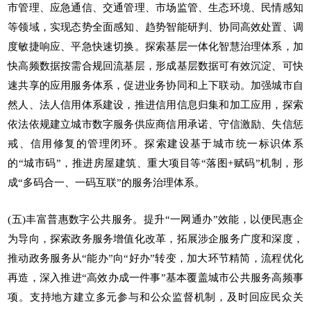
市管理、应急通信、交通管理、市场监管、生态环境、民情感知
等领域，实现态势全面感知、趋势智能研判、协同高效处置、调
度敏捷响应、平急快速切换。探索基层一体化智慧治理体系，加
快高频数据按需合规回流基层，形成基层数据可有效沉淀、可快
速共享的应用服务体系，促进业务协同和上下联动。加强城市自
然人、法人信用体系建设，推进信用信息归集和加工应用，探索
依法依规建立城市数字服务供应商信用承诺、守信激励、失信惩
戒、信用修复的管理闭环。探索建设基于城市统一标识体系
的“城市码”，推进房屋建筑、重大项目等“落图+赋码”机制，形
成“多码合一、一码互联”的服务治理体系。
(五)丰富普惠数字公共服务。提升“一网通办”效能，以便民惠企
为导向，探索政务服务增值化改革，拓展涉企服务广度和深度，
推动政务服务从“能办”向“好办”转变，加大环节精简，流程优化
再造，深入推进“高效办成一件事”基本覆盖城市公共服务高频事
项。支持地方建立多元参与和公众监督机制，及时回应民众关