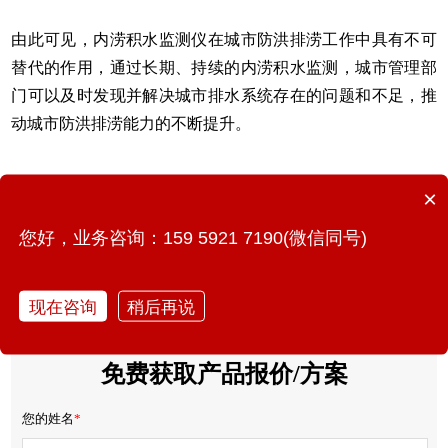
由此可见，内涝积水监测仪在城市防洪排涝工作中具有不可
替代的作用，通过长期、持续的内涝积水监测，城市管理部
门可以及时发现并解决城市排水系统存在的问题和不足，推
动城市防洪排涝能力的不断提升。
×
您好，业务咨询：159 5921 7190(微信同号)
上一篇：文化保护丨文物古建结构监测系统筑就感知防线
现在咨询
稍后再说
下一篇：燃气管网监测，万宾科技可燃气体监测仪
免费获取产品报价/方案
您的姓名
*