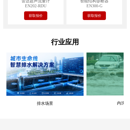
雷达超声流量计
智能结构诊断器
EN202-RDU
EN300-G
获取报价
获取报价
行业应用
内涝场
排水场景