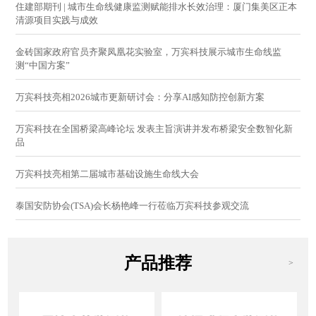
住建部期刊 | 城市生命线健康监测赋能排水长效治理：厦门集美区正本
清源项目实践与成效
金砖国家政府官员齐聚凤凰花实验室，万宾科技展示城市生命线监
测“中国方案”
万宾科技亮相2026城市更新研讨会：分享AI感知防控创新方案
万宾科技在全国桥梁高峰论坛 发表主旨演讲并发布桥梁安全数智化新
品
万宾科技亮相第二届城市基础设施生命线大会
泰国安防协会(TSA)会长杨艳峰一行莅临万宾科技参观交流
产品推荐
>