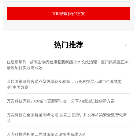
立即获取报价/方案
热门推荐
>
住建部期刊 | 城市生命线健康监测赋能排水长效治理：厦门集美区正本
清源项目实践与成效
金砖国家政府官员齐聚凤凰花实验室，万宾科技展示城市生命线监
测“中国方案”
万宾科技亮相2026城市更新研讨会：分享AI感知防控创新方案
万宾科技在全国桥梁高峰论坛 发表主旨演讲并发布桥梁安全数智化新
品
万宾科技亮相第二届城市基础设施生命线大会