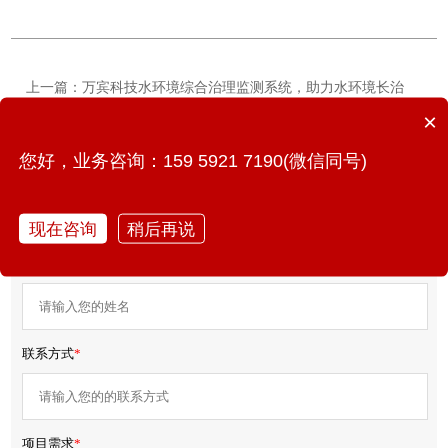
上一篇：万宾科技水环境综合治理监测系统，助力水环境长治
久清
×
下一篇：内涝积水监测仪的作用，如何预防城市内涝？
您好，业务咨询：159 5921 7190(微信同号)
免费获取产品报价/方案
现在咨询
稍后再说
您的姓名
*
联系方式
*
项目需求
*