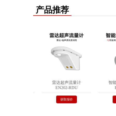
产品推荐
积水监测仪
雷达超声流量计
智能结
200-C
EN202-RDU
EN3
取报价
获取报价
获取