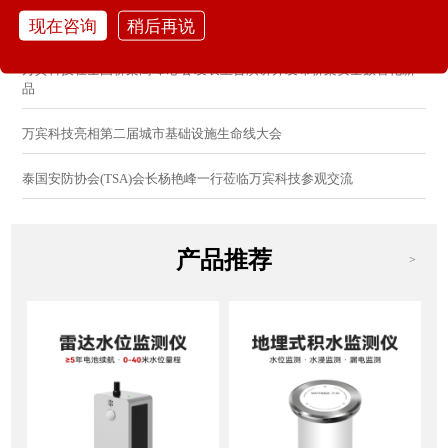
现在咨询
稍后再说
万宾科技亮相2026城市更新研讨会：分享AI感知防控创新方案
万宾科技在全国桥梁高峰论坛 发表主旨演讲并发布桥梁安全数智化新
品
万宾科技亮相第二届城市基础设施生命线大会
泰国安防协会(TSA)会长杨艳峰一行莅临万宾科技参观交流
产品推荐
>