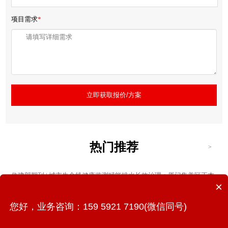
项目需求
*
立即获取报价/方案
热门推荐
>
住建部期刊 | 城市生命线健康监测赋能排水长效治理：厦门集美区正本
×
清源项目实践与成效
您好，业务咨询：159 5921 7190(微信同号)
金砖国家政府官员齐聚凤凰花实验室，万宾科技展示城市生命线监
测“中国方案”