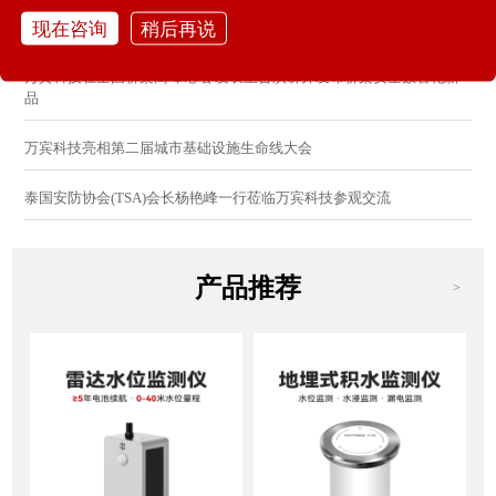
现在咨询
稍后再说
万宾科技亮相2026城市更新研讨会：分享AI感知防控创新方案
万宾科技在全国桥梁高峰论坛 发表主旨演讲并发布桥梁安全数智化新
品
万宾科技亮相第二届城市基础设施生命线大会
泰国安防协会(TSA)会长杨艳峰一行莅临万宾科技参观交流
产品推荐
>