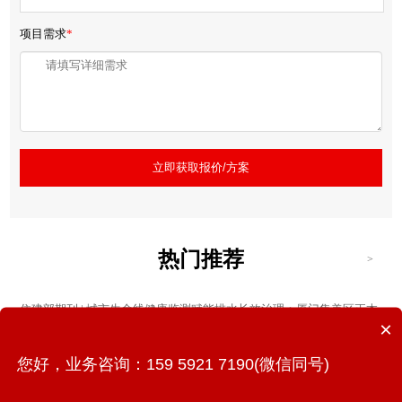
项目需求
*
立即获取报价/方案
热门推荐
>
住建部期刊 | 城市生命线健康监测赋能排水长效治理：厦门集美区正本
×
清源项目实践与成效
您好，业务咨询：159 5921 7190(微信同号)
金砖国家政府官员齐聚凤凰花实验室，万宾科技展示城市生命线监
测“中国方案”