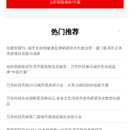
立即获取报价/方案
热门推荐
>
住建部期刊 | 城市生命线健康监测赋能排水长效治理：厦门集美区正本
清源项目实践与成效
金砖国家政府官员齐聚凤凰花实验室，万宾科技展示城市生命线监
测“中国方案”
万宾科技亮相2026城市更新研讨会：分享AI感知防控创新方案
万宾科技在全国桥梁高峰论坛 发表主旨演讲并发布桥梁安全数智化新
品
万宾科技亮相第二届城市基础设施生命线大会
泰国安防协会(TSA)会长杨艳峰一行莅临万宾科技参观交流