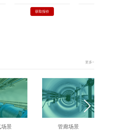
获取报价
获取报价
更多>
气场景
管廊场景
供