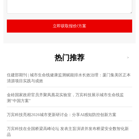
立即获取报价/方案
热门推荐
>
住建部期刊 | 城市生命线健康监测赋能排水长效治理：厦门集美区正本
清源项目实践与成效
金砖国家政府官员齐聚凤凰花实验室，万宾科技展示城市生命线监
测“中国方案”
万宾科技亮相2026城市更新研讨会：分享AI感知防控创新方案
万宾科技在全国桥梁高峰论坛 发表主旨演讲并发布桥梁安全数智化新
品