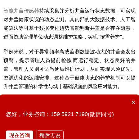
智能井盖传感器
持续采集并分析井盖运行状态数据，可实现
对井盖健康状况的动态监测。其内部的大数据技术、人工智
能算法等可基于数据变化趋势智能判断井盖是否存在隐患，
进而协助管理单位动态调整维护策略，实现“按需养护”。
举例来说，对于异常频率高或监测数据波动大的井盖会发出
预警，提示管理人员提前检修;而运行稳定、状态良好的井
盖，管理人员则可适当延后维护计划，从而实现风险优先、
资源优化的运维安排。这种基于健康状态的养护机制可以提
升井盖管理的科学性与城市基础设施的风险应对能力。
×
智能井盖传感器
不仅让城市井盖“看得见”“管得好”，更让市
民的出行安全“更有底”。它的每一次报警、每一条数据，都
您好，业务咨询：159 5921 7190(微信同号)
在守护着城市运行的安全脉动。
现在咨询
稍后再说