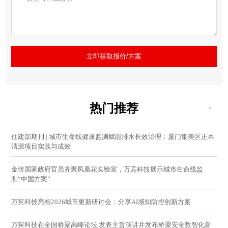
立即获取报价/方案
热门推荐
>
住建部期刊 | 城市生命线健康监测赋能排水长效治理：厦门集美区正本
清源项目实践与成效
金砖国家政府官员齐聚凤凰花实验室，万宾科技展示城市生命线监
测“中国方案”
万宾科技亮相2026城市更新研讨会：分享AI感知防控创新方案
万宾科技在全国桥梁高峰论坛 发表主旨演讲并发布桥梁安全数智化新