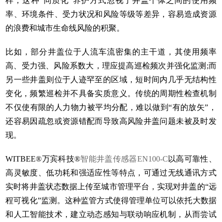
样，这种“同质化”养护方式忽视了井盖个体之间的使用频
率、环境条件、受力状况和风险等级等差异，容易造成资源
的浪费和城市生命线风险的积聚。
比如，部分井盖位于人流车流密集的主干道，其使用频率
高、受力强、风险系数大，理应提高巡检频次并强化监测;而
另一些井盖则位于人迹罕至的区域，短时间内几乎无结构性
变化，频繁巡检并不具备实质意义。传统的周期性检查机制
不仅使有限的人力物力被平均分配，难以做到“有的放矢”，
还容易因疏忽或资源错配而导致高风险井盖问题未被及时发
现。
WITBEE®万宾科技®
智能井盖传感器EN100-C
以高可靠性、
高灵敏度、低功耗和强适应性等特点，可通过无线通讯方式
实时将井盖状态数据上传至城市管理平台，实现对井盖的“远
程可视化”监测。这种监管方式使得管理单位可以依托大数据
和人工智能技术，建立动态感知与联动响应机制，从而尝试