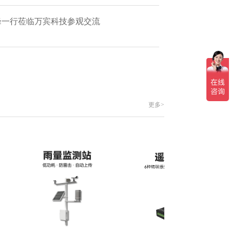
艳峰一行莅临万宾科技参观交流
更多>