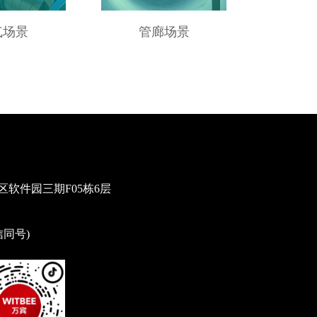
气场景
管廊场景
供
软件园三期F05栋6层
微信同号)