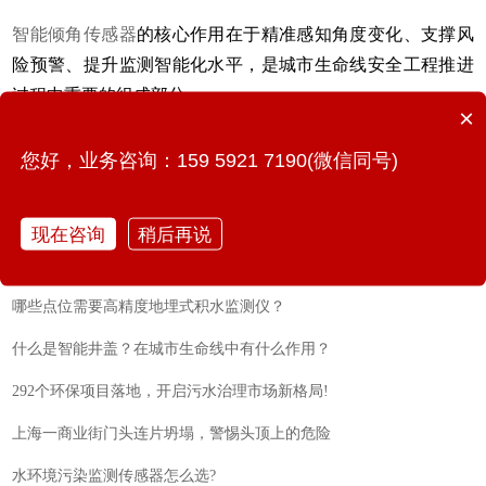
智能倾角传感器
的核心作用在于精准感知角度变化、支撑风
险预警、提升监测智能化水平，是城市生命线安全工程推进
过程中重要的组成部分。
×
您好，业务咨询：159 5921 7190(微信同号)
相关阅读：
现在咨询
稍后再说
中小桥梁风险点自动监测报警系统
哪些点位需要高精度地埋式积水监测仪？
什么是智能井盖？在城市生命线中有什么作用？
292个环保项目落地，开启污水治理市场新格局!
上海一商业街门头连片坍塌，警惕头顶上的危险
水环境污染监测传感器怎么选?