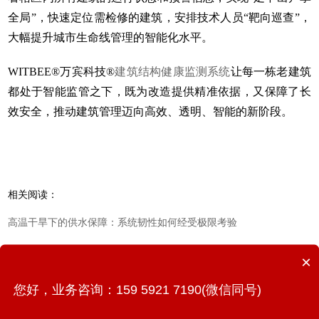
全局”，快速定位需检修的建筑，安排技术人员“靶向巡查”，
大幅提升城市生命线管理的智能化水平。
WITBEE®万宾科技®
建筑结构健康监测系统
让每一栋老建筑
都处于智能监管之下，既为改造提供精准依据，又保障了长
效安全，推动建筑管理迈向高效、透明、智能的新阶段。
相关阅读：
高温干旱下的供水保障：系统韧性如何经受极限考验
排水系统全生命周期管理：筑牢城市防汛根基
×
智慧水利的“神经中枢”：水环境综合治理监测系统的核心价值
您好，业务咨询：159 5921 7190(微信同号)
智慧隧道监测新范式：GNSS监测一体机的多维防护