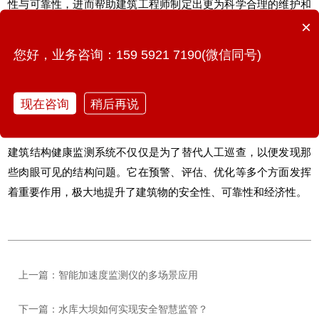
性与可靠性，进而帮助建筑工程师制定出更为科学合理的维护和
×
修复策略。
您好，业务咨询：159 5921 7190(微信同号)
3.在紧急情况下建筑结构健康监测系统可以立即发出警报，例如
当监测到异常振动或位移时系统能够迅速识别出潜在的危险，避
免可能发生的结构损害或倒塌事故。这种即时响应机制对于保障
现在咨询
稍后再说
人民生命财产安全至关重要。
建筑结构健康监测系统
不仅仅是为了替代人工巡查，以便发现那
些肉眼可见的结构问题。它在预警、评估、优化等多个方面发挥
着重要作用，极大地提升了建筑物的安全性、可靠性和经济性。
上一篇：智能加速度监测仪的多场景应用
下一篇：水库大坝如何实现安全智慧监管？