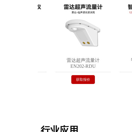
埋式积水监测仪
雷达超声流量计
智
EN200-C
EN202-RDU
获取报价
获取报价
行业应用