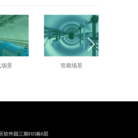
气场景
管廊场景
供
软件园三期F05栋6层