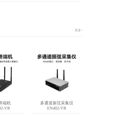
更多>
机
多通道振弦采集仪
LoRa边缘计算
R
EN402-VR
EN402-LR