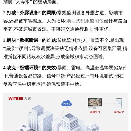
摆脱 “人等水” 的被动局面。
2.打破 “外露设备” 的局限:
常规监测设备外露占道、影响市
容,还易被车辆碾压、人为损坏;
地埋式积水监测仪
设计与路面
平齐,不破坏城市景观、不阻碍交通通行,防护性更优。
3.解决 “数据断层” 的难题:
传统监测点少、覆盖不全,易出现
“漏报”“误判”,导致调度决策缺乏精准依据;设备可密集部署,精
准捕捉不同路段积水差异,形成全域积水动态图谱。
4.攻克 “极端环境” 的失效:
暴雨、雷电、高温低温等恶劣条件
下,普通设备易短路、信号中断;产品经过严苛环境测试,能在
复杂气候中稳定运行,确保预警不中断。