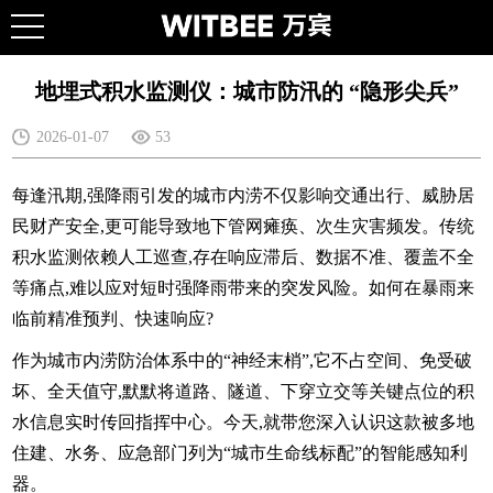
地埋式积水监测仪：城市防汛的 “隐形尖兵”
2026-01-07
53
每逢汛期,强降雨引发的城市内涝不仅影响交通出行、威胁居
民财产安全,更可能导致地下管网瘫痪、次生灾害频发。传统
积水监测依赖人工巡查,存在响应滞后、数据不准、覆盖不全
等痛点,难以应对短时强降雨带来的突发风险。如何在暴雨来
临前精准预判、快速响应?
作为城市内涝防治体系中的“神经末梢”,它不占空间、免受破
坏、全天值守,默默将道路、隧道、下穿立交等关键点位的积
水信息实时传回指挥中心。今天,就带您深入认识这款被多地
住建、水务、应急部门列为“城市生命线标配”的智能感知利
器。