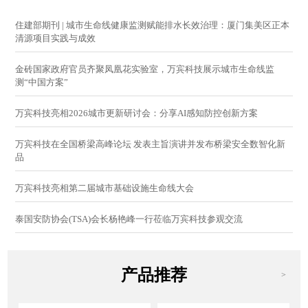
住建部期刊 | 城市生命线健康监测赋能排水长效治理：厦门集美区正本
清源项目实践与成效
金砖国家政府官员齐聚凤凰花实验室，万宾科技展示城市生命线监
测“中国方案”
万宾科技亮相2026城市更新研讨会：分享AI感知防控创新方案
万宾科技在全国桥梁高峰论坛 发表主旨演讲并发布桥梁安全数智化新
品
万宾科技亮相第二届城市基础设施生命线大会
泰国安防协会(TSA)会长杨艳峰一行莅临万宾科技参观交流
产品推荐
>