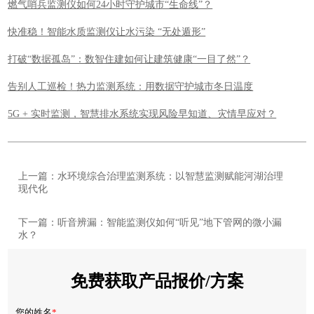
燃气哨兵监测仪如何24小时守护城市“生命线”？
快准稳！智能水质监测仪让水污染 “无处遁形”
打破“数据孤岛”：数智住建如何让建筑健康“一目了然”？
告别人工巡检！热力监测系统：用数据守护城市冬日温度
5G + 实时监测，智慧排水系统实现风险早知道、灾情早应对？
上一篇：水环境综合治理监测系统：以智慧监测赋能河湖治理
现代化
下一篇：听音辨漏：智能监测仪如何“听见”地下管网的微小漏
水？
免费获取产品报价/方案
您的姓名
*