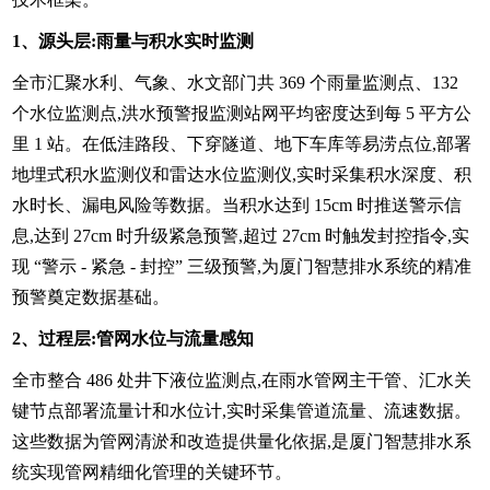
1、源头层:雨量与积水实时监测
全市汇聚水利、气象、水文部门共 369 个雨量监测点、132
个水位监测点,洪水预警报监测站网平均密度达到每 5 平方公
里 1 站。在低洼路段、下穿隧道、地下车库等易涝点位,部署
地埋式积水监测仪和雷达水位监测仪,实时采集积水深度、积
水时长、漏电风险等数据。当积水达到 15cm 时推送警示信
息,达到 27cm 时升级紧急预警,超过 27cm 时触发封控指令,实
现 “警示 - 紧急 - 封控” 三级预警,为厦门智慧排水系统的精准
预警奠定数据基础。
2、过程层:管网水位与流量感知
全市整合 486 处井下液位监测点,在雨水管网主干管、汇水关
键节点部署流量计和水位计,实时采集管道流量、流速数据。
这些数据为管网清淤和改造提供量化依据,是厦门智慧排水系
统实现管网精细化管理的关键环节。