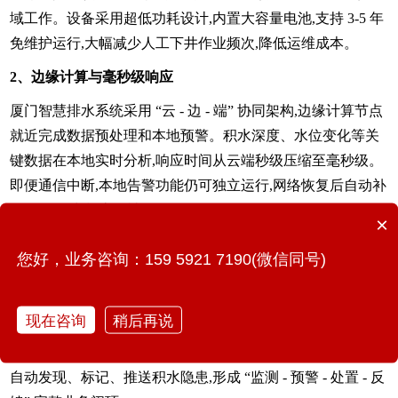
域工作。设备采用超低功耗设计,内置大容量电池,支持 3-5 年
免维护运行,大幅减少人工下井作业频次,降低运维成本。
2、边缘计算与毫秒级响应
厦门智慧排水系统采用 “云 - 边 - 端” 协同架构,边缘计算节点
就近完成数据预处理和本地预警。积水深度、水位变化等关
键数据在本地实时分析,响应时间从云端秒级压缩至毫秒级。
即便通信中断,本地告警功能仍可独立运行,网络恢复后自动补
传,确保异常状态不被漏报、不错报。
×
3、分级预警与跨部门联动
您好，业务咨询：159 5921 7190(微信同号)
系统内置 “警示 - 紧急 - 封控” 三级预警机制:积水达到 15cm
推送警示信息,27cm 推送紧急预警,超过 27cm 触发封控指
现在咨询
稍后再说
令。预警信息自动推送至排水、交警、应急等部门,实现跨部
门协同响应。同时,AI 视频识别技术对易涝点实现自动巡查,
自动发现、标记、推送积水隐患,形成 “监测 - 预警 - 处置 - 反