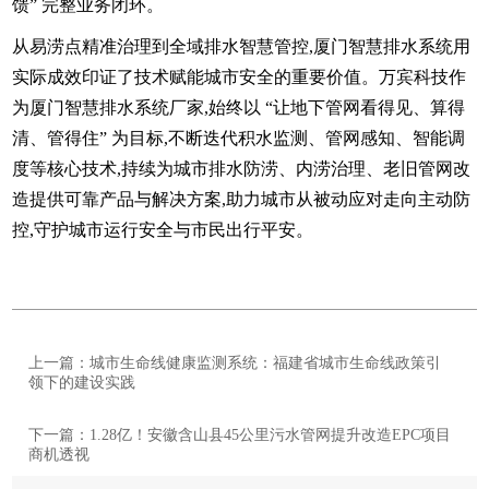
馈” 完整业务闭环。
从易涝点精准治理到全域排水智慧管控,厦门智慧排水系统用
实际成效印证了技术赋能城市安全的重要价值。万宾科技作
为厦门智慧排水系统厂家,始终以 “让地下管网看得见、算得
清、管得住” 为目标,不断迭代积水监测、管网感知、智能调
度等核心技术,持续为城市排水防涝、内涝治理、老旧管网改
造提供可靠产品与解决方案,助力城市从被动应对走向主动防
控,守护城市运行安全与市民出行平安。
上一篇：城市生命线健康监测系统：福建省城市生命线政策引
领下的建设实践
下一篇：1.28亿！安徽含山县45公里污水管网提升改造EPC项目
商机透视