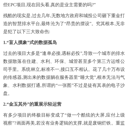
些EPC项目,现在回头看,真的是业主需要的吗?”
残酷的现实是,过去几年,无数地方政府和城投公司砸下重金打
造的智慧排水平台,最终沦为了“昂贵的摆设”。究其根本,无非
是犯了以下三大致命伤:
1.
“盲人摸象”式的数据孤岛
过去的项目大多是“逢单必接,遇标必投”,导致一个城市的排水
数据散落在住建、水利、环保、城管甚至多个第三方运维公
司手里。系统林立,标准不一,接口互不相认。花了几十万布设
的传感器,测出来的数据躺在服务器里“睡大觉”,根本无法与气
象、水利数据打通,所谓的“一张图”不过是徒有其表的电子沙
盘。
2.
“金玉其外”的重展示轻运营
有多少项目的终极目标变成了“做一个酷炫的大屏,应付上级
视察”?画面再美,若没有业务逻辑的支撑,就是废铜烂铁。重监