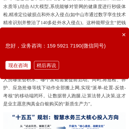
水质等),结合AI大模型,系统能够对管网的健康度进行秒级体
检,精准定位破损点和外水入侵点(如中山市通过数字孪生技术
精准识别并整治了140多处外水入侵点)。这种能帮业主“把钱
花在刀刃上”的精准探测与诊断系统,将是绝对的香饽饽。
×
3. 买“实战闭环”:从“被动救火”向“主动防控”的跨越
您好，业务咨询：159 5921 7190(微信同号)
内涝防御和环保运维,最贵的成本是“时间”。未来的智慧排水
必须是一个“能思考、能打仗”的将军。
现在咨询
稍后再说
依托气象水文耦合算法,系统需在降雨前就发出预警,告诉指挥
人员哪里会积水、哪个泵站需要提前启动。同时,将巡检、养
护、应急抢修等线下动作全部搬上网,实现“派单-处置-反馈-
考核”的移动端闭环。让数据替人跑腿,让算法替人决策,这才
是业主愿意掏真金白银购买的“新质生产力”。