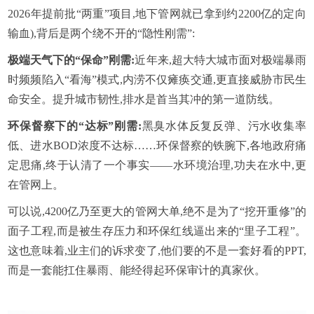
2026年提前批“两重”项目,地下管网就已拿到约2200亿的定向
输血),背后是两个绕不开的“隐性刚需”:
极端天气下的“保命”刚需:
近年来,超大特大城市面对极端暴雨
时频频陷入“看海”模式,内涝不仅瘫痪交通,更直接威胁市民生
命安全。提升城市韧性,排水是首当其冲的第一道防线。
环保督察下的“达标”刚需:
黑臭水体反复反弹、污水收集率
低、进水BOD浓度不达标……环保督察的铁腕下,各地政府痛
定思痛,终于认清了一个事实——水环境治理,功夫在水中,更
在管网上。
可以说,4200亿乃至更大的管网大单,绝不是为了“挖开重修”的
面子工程,而是被生存压力和环保红线逼出来的“里子工程”。
这也意味着,业主们的诉求变了,他们要的不是一套好看的PPT,
而是一套能扛住暴雨、能经得起环保审计的真家伙。