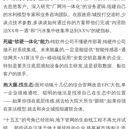
去忽悠客户。深入研究“厂网河一体化”的业务逻辑,组建自己
的水利模型专家和业务咨询团队。在跟政府/城投打交道时,少
谈点技术参数,多谈谈如何通过你的方案帮他们完成“内涝防
治XX年一遇”和“污水集中收集率达到XX%”的硬指标。
死磕“软硬一体化”能力:
纯软件公司不懂硬件部署,纯硬件公司
做不好系统集成。未来能赢的,一定是能提供“智能传感器+通
信网关+AI算法平台+移动端应用”全套交钥匙服务的企业。
特别是要关注底层感知设备的自主研发,这是获取数据、黏住
客户的抓手。
抱大腿,找生态:
面对动辄十几亿的综合管网改造EPC大包,单
一企业很难通吃。聪明的做法是找准自己在生态中的位置
——如果你强在底层传感,就去给大院大所当“眼睛”;如果你强
在算法模型,就去和央企城投组建联合体。
“十五五”的号角已经吹响,地下管网的生命线工程不再允许试
错。 那些还在沉迷于做大屏炫技的企业,终将被市场淘汰;而