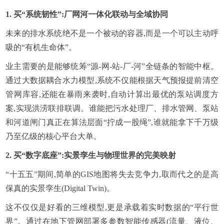
1. 买“系统韧性”:厂网河一体化联动与全域协同
未来的排水系统绝不是一个被动的容器,而是一个可以主动呼
吸的“有机生命体”。
业主需要的是能够统筹“源-网-站-厂-河”全链条的智能中枢。
通过大数据耦合水力模型,系统不仅能根据天气预报提前清空
管网库容,还能在暴雨来袭时,自动计算出最优的泵站调度方
案,实现洪涝联排联调。谁能把污水处理厂、排水管网、泵站
和河道闸门真正在算法层面“拧成一股绳”,谁就能拿下千万级
乃至亿级的核心平台大单。
2. 买“数字底座”:实景孪生与物理世界的完美映射
“十五五”期间,简单的GIS地图将失去竞争力,取而代之的是高
保真的实景孪生(Digital Twin)。
这不仅仅是好看的三维模型,更是承载着实时数据的“平行世
界”。通过在地下管网部署多参数智能传感器(流量、液位、