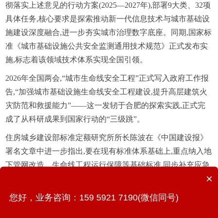
彻落实上述意见的行动方案(2025—2027年),部署9大类、32项
具体任务,核心要求是探索推动新一代信息技术与城市基础设
施建设深度融合,进一步夯实城市治理数字底座。同期,国家标
准《城市基础设施公共安全监测通用技术规范》正式发布实
施,标志着该领域技术体系实现全国引领。
2026年全国两会,“城市生命线安全工程”正式写入政府工作报
告,“加强城市基础设施生命线安全工程建设,提升高层建筑火
灾防范和救援能力”——这一发轫于合肥的探索实践,正式完
成了从科研成果到国家行动的“三级跳”。
住房城乡建设部标准定额研究所所长陈波在《中国建设报》
署名文章中进一步指出,要在现有标准体系基础上,重点纳入地
下管网改造、生命线工程运行保障等基础标准,同步补充应急
×
预案编制、全周期风险防控等关键标准,构建覆盖规划、建
设、运维全链条的韧性标准矩阵。同年3月起施行的《重庆市
您好，业务咨询：159 5921 7190(微信同号)
城市管线条例》,已在全国率先将“数字管线”成果固化为法治