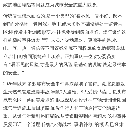
致的地面塌陷等问题成为城市安全的重大威胁。
传统管理模式面临的,是一个典型的“看不见、管不好、防不
到”的死循环。管网深埋地下,绝大多数基础设施处于监管盲
区;即便发生泄漏或形变,往往也要等到路面塌陷、燃气爆炸这
样的极端事件爆发,管理人员才被动应对。更棘手的是,水、
电、气、热、通信等不同管线分属不同权属单位,数据孤岛林
立,部门间协同预警难上加难。正如重庆一位政协委员所
言:“看不见的风险,才是最大的风险;最基础的设施,决定最根本
的安全。”
2026年以来,多起城市安全事件再次敲响了警钟。湖北恩施发
生天然气管道燃爆事故,导致2人遇难、9人受伤;内蒙古包头市
昆都仑区一路面突发塌陷,形成深坑吞没过往车辆;贵州贵阳因
燃气管道施工后回填路面塌陷,行人和车辆通行安全隐患严
重。从燃气泄漏到路面塌陷,从管道断裂到内涝积水,这些事件
反复印证一个道理:传统“人海战术+事后补救”的模式,已经难