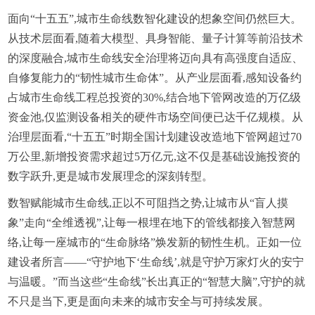
面向“十五五”,城市生命线数智化建设的想象空间仍然巨大。
从技术层面看,随着大模型、具身智能、量子计算等前沿技术
的深度融合,城市生命线安全治理将迈向具有高强度自适应、
自修复能力的“韧性城市生命体”。从产业层面看,感知设备约
占城市生命线工程总投资的30%,结合地下管网改造的万亿级
资金池,仅监测设备相关的硬件市场空间便已达千亿规模。从
治理层面看,“十五五”时期全国计划建设改造地下管网超过70
万公里,新增投资需求超过5万亿元,这不仅是基础设施投资的
数字跃升,更是城市发展理念的深刻转型。
数智赋能城市生命线,正以不可阻挡之势,让城市从“盲人摸
象”走向“全维透视”,让每一根埋在地下的管线都接入智慧网
络,让每一座城市的“生命脉络”焕发新的韧性生机。正如一位
建设者所言——“守护地下‘生命线’,就是守护万家灯火的安宁
与温暖。”而当这些“生命线”长出真正的“智慧大脑”,守护的就
不只是当下,更是面向未来的城市安全与可持续发展。