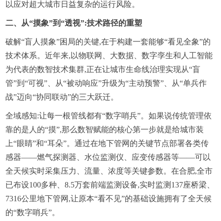
以应对超大城市日益复杂的运行风险。
二、从“摸象”到“透视”:技术路径的重塑
破解“盲人摸象”困局的关键,在于构建一套能够“看见全象”的
技术体系。近年来,以物联网、大数据、数字孪生和人工智能
为代表的数智技术集群,正在让城市生命线治理实现从“盲
管”到“可视”、从“被动响应”升级为“主动预警”、从“单兵作
战”迈向“协同联动”的三大跃迁。
全域感知:让每一根管线都有“数字哨兵”。如果说传统管理依
靠的是人的“摸”,那么数智赋能的核心第一步就是给城市装
上“眼睛”和“耳朵”。通过在地下管网的关键节点部署各类传
感器——燃气探测器、水位监测仪、应变传感器等——可以
全天候实时采集压力、流量、浓度等关键参数。在合肥,全市
已布设100多种、8.5万套前端监测设备,实时监测137座桥梁、
7316公里地下管网,让原本“看不见”的基础设施拥有了全天候
的“数字哨兵”。