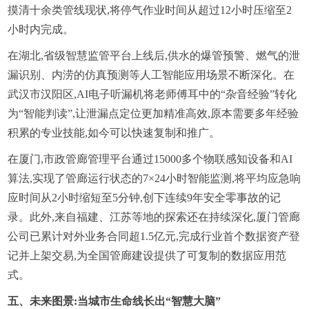
摸清十余类管线现状,将停气作业时间从超过12小时压缩至2
小时内完成。
在湖北,省级智慧监管平台上线后,供水的爆管预警、燃气的泄
漏识别、内涝的仿真预测等人工智能应用场景不断深化。在
武汉市汉阳区,AI电子听漏机将老师傅耳中的“杂音经验”转化
为“智能判读”,让泄漏点定位更加精准高效,原本需要多年经验
积累的专业技能,如今可以快速复制和推广。
在厦门,市政管廊管理平台通过15000多个物联感知设备和AI
算法,实现了管廊运行状态的7×24小时智能监测,将平均应急响
应时间从2小时缩短至5分钟,创下连续9年安全零事故的记
录。此外,来自福建、江苏等地的探索还在持续深化,厦门管廊
公司已累计对外业务合同超1.5亿元,完成行业首个数据资产登
记并上架交易,为全国管廊建设提供了可复制的数据应用范
式。
五、未来图景:当城市生命线长出“智慧大脑”