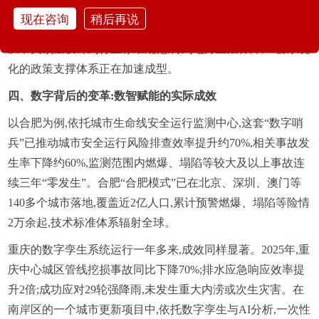
保障,探索出一条技术赋能、制度创新、实战驱动深度融合的
现在咨询
稍后再说
现代化治理新路径。
从中央顶层设计到行业标准规范,再到地方立法保障,一套系统
化的政策支撑体系正在加速成型。
四、数字背后的变革:数智赋能的实际成效
以合肥为例,依托城市生命线安全运行监测中心,这套“数字哨
兵”已推动城市安全运行风险排查效率提升约70%,相关事故发
生率下降约60%,监测范围内燃爆、塌陷等较大及以上事故连
续三年“零发生”。合肥“合肥模式”已在北京、深圳、澳门等
140多个城市落地,覆盖近2亿人口,累计预警燃爆、塌陷等险情
2万余起,技术标准体系辐射全球。
重庆的数字孪生系统运行一年多来,成效同样显著。2025年,重
庆中心城区管线挖损事故同比下降70%;排水应急响应效率提
升2倍;成功应对29轮强降雨,未发生重大内涝或次生灾害。在
南岸区的一个城市更新项目中,依托数字孪生与AI分析,一次性