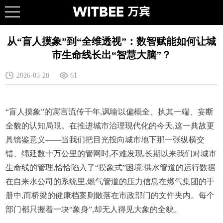
从“盲人摸象”到“全维透视”：数智赋能如何让城
市生命线长出“智慧大脑”？
2026-05-20
61
“盲人摸象”的寓言流传千年,讽喻以偏概全、执其一端、妄断
全貌的认知局限。在推进城市治理现代化的今天,这一典故更
具镜鉴意义——当我们把目光投向城市地下那一张纵横交
错、绵延数十万公里的管网时,不难发现,长期以来我们对城市
生命线的管理,恰恰陷入了“摸象式”困境:供水管道的运行数据
在自来水公司的系统里,燃气管道的压力信息在燃气集团的手
册中,而桥梁的健康档案则散落在市政部门的文件夹内。每个
部门都只握着一块“象身”,却无人得见大象的全貌。