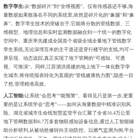
数字孪生:
从“数据碎片”到“全维视图”。仅有传感器还不够,海
量数据如果散落在不同的系统里,依然是碎片化的“象腿”和“象
鼻”。数字孪生技术的突破在于,它能将分散的管线数据、三
维模型、地理信息和实时监测数据融合到一个统一的数字化
空间中。重庆率先建成全国首个省级全域全量地下管线数字
孪生系统,无论深埋百米的主干道还是穿行楼宇的支线,均可一
屏呈现、动态追踪,真正实现了地下管网的“可感知、可透
视、可推演”。同样,江苏泗洪搭建的地上地下一体化数字孪
生城市,将传统报表转化为直观的“管线健康热力图”,隐患一目
了然,管理精准高效。
人工智能:
让系统“会思考”“能预警”。看得见只是第一步,更重
要的是让系统学会“思考”——如何从海量数据中精准识别风
险。湖北省城市生命线智慧监管平台汇聚了全省16.4万公里
地下管网数据和6.7万多套物联感知设备信息,通过人工智能辅
助分析研判,从被动抢修转向主动防控。以燃气监测为例,平台