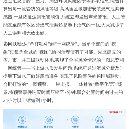
通过汇总管龄、压力、周边环境风险因子等多项信息,综合计
算出每一段管线的风险等级,高风险区域加密安装燃气泄漏传
感器,一旦浓度达到报警阈值,系统立即发出声光警报。人工智
能甚至能有效区分燃气泄漏还是地下沼气的干扰,大大减少了
人工误判和无效出勤。
协同联动:
从“单打独斗”到“一网统管”。当单个部门的“摸
象”汇集为全城的“视图”,协同治理便有了可能。湖北建立的
省、市、县三级联动体系,实现了全省风险情况的一图总览和
一网统管——当上游水质发生问题,系统可通过流域分析及时
提醒下游水厂做好应急准备,实现了风险事件的跨区域联动。
合肥打造的“一图预警、一键上报、一体处置”数字化管理场
景,将预警事件响应时间压缩至7分钟,联合处置时间由过去的
24小时以上缩短到1小时。