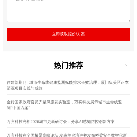
立即获取报价/方案
热门推荐
>
住建部期刊 | 城市生命线健康监测赋能排水长效治理：厦门集美区正本
清源项目实践与成效
金砖国家政府官员齐聚凤凰花实验室，万宾科技展示城市生命线监
测“中国方案”
万宾科技亮相2026城市更新研讨会：分享AI感知防控创新方案
万宾科技在全国桥梁高峰论坛 发表主旨演讲并发布桥梁安全数智化新