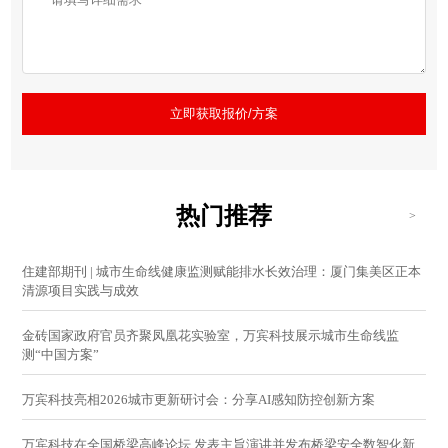
立即获取报价/方案
热门推荐
>
住建部期刊 | 城市生命线健康监测赋能排水长效治理：厦门集美区正本
清源项目实践与成效
金砖国家政府官员齐聚凤凰花实验室，万宾科技展示城市生命线监
测“中国方案”
万宾科技亮相2026城市更新研讨会：分享AI感知防控创新方案
万宾科技在全国桥梁高峰论坛 发表主旨演讲并发布桥梁安全数智化新