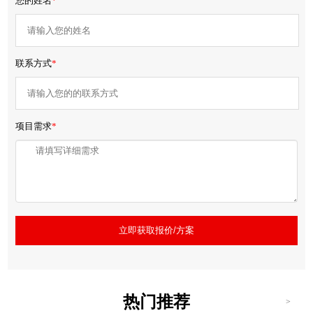
您的姓名
*
联系方式
*
项目需求
*
立即获取报价/方案
热门推荐
>