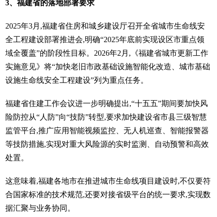
3、福建省的落地部署要求
2025年3月,福建省住房和城乡建设厅召开全省城市生命线安
全工程建设部署推进会,明确“2025年底前实现设区市重点领
域全覆盖”的阶段性目标。2026年2月,《福建省城市更新工作
实施意见》将“加快老旧市政基础设施智能化改造、城市基础
设施生命线安全工程建设”列为重点任务。
福建省住建工作会议进一步明确提出,“十五五”期间要加快风
险防控从“人防”向“技防”转型,要求加快建设省市县三级智慧
监管平台,推广应用智能视频监控、无人机巡查、智能报警器
等技防措施,实现对重大风险源的实时监测、自动预警和高效
处置。
这意味着,福建各地市在推进城市生命线项目建设时,不仅要符
合国家标准的技术规范,还要对接省级平台的统一要求,实现数
据汇聚与业务协同。