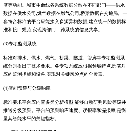
度等功能。城市生命线各系统数据分散在不同部门——供水
数据在供水公司,燃气数据在燃气公司,桥梁数据在交通局。一
套符合标准的平台应能接入多源异构数据,建立统一的数据标
准和接口规范,实现跨部门、跨系统的信息共享。
(3)专项监测系统
标准对排水、供水、燃气、桥梁、隧道、管廊等专项监测系
统分别提出了技术要求。各专项系统应根据领域特点,部署对
应的监测指标和设备,实现对关键风险点的全覆盖。
(4)智能预警与分级响应
标准要求平台应内置多类分析模型,能够自动研判风险等级并
推送分级预警。平台的预警响应速度、误报率和漏报率,是衡
量其智能水平的关键指标。