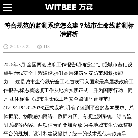
符合规范的监测系统怎么建？城市生命线监测标
准解析
2026-05-22
118
2026年3月,全国两会政府工作报告明确提出“加强城市基础设
施生命线安全工程建设,提升高层建筑火灾防范和救援能
力”。这是城市生命线安全工程首次写入国家最高层级政府工
作报告,标志着这项工作从地方实践正式上升为国家行动。同
月,团体标准《城市生命线工程安全监测平台规范》
(T/CSGPC 81-2026)正式发布,明确了监测平台的基本要求、总
体框架、物联感知网络、数据内容、专项监测系统、综合监
测系统等内容。两项信号的叠加释放,为各地城市生命线监测
平台的规划、设计和建设提供了统一的技术规范与政策导