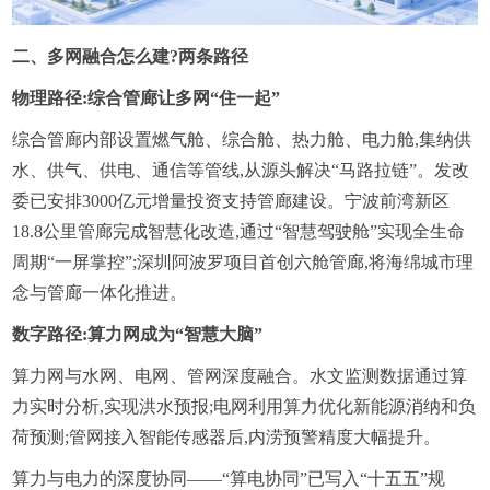
二、多网融合怎么建?两条路径
物理路径:综合管廊让多网“住一起”
综合管廊内部设置燃气舱、综合舱、热力舱、电力舱,集纳供
水、供气、供电、通信等管线,从源头解决“马路拉链”。发改
委已安排3000亿元增量投资支持管廊建设。宁波前湾新区
18.8公里管廊完成智慧化改造,通过“智慧驾驶舱”实现全生命
周期“一屏掌控”;深圳阿波罗项目首创六舱管廊,将海绵城市理
念与管廊一体化推进。
数字路径:算力网成为“智慧大脑”
算力网与水网、电网、管网深度融合。水文监测数据通过算
力实时分析,实现洪水预报;电网利用算力优化新能源消纳和负
荷预测;管网接入智能传感器后,内涝预警精度大幅提升。
算力与电力的深度协同——“算电协同”已写入“十五五”规