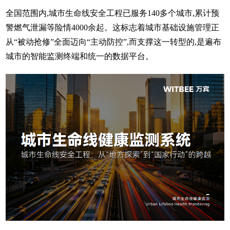
全国范围内,城市生命线安全工程已服务140多个城市,累计预
警燃气泄漏等险情4000余起。这标志着城市基础设施管理正
从“被动抢修”全面迈向“主动防控”,而支撑这一转型的,是遍布
城市的智能监测终端和统一的数据平台。