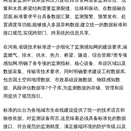
网需要监测甲烷浓度和压力波动,排水管网需要监测水位、流
量和水质,桥梁结构需要监测裂缝、位移和振动。在数据融合
层面,标准要求平台具备数据汇聚、监测预警、预警发布、处
置调度等功能,能够接入多源异构数据,建立统一的数据标准和
接口规范,实现跨部门、跨系统的信息共享。
在河南,省级技术标准进一步细化了监测感知网的建设要求,涵
盖燃气、排水、供水、热力、桥梁、隧道、综合管廊7类专项
感知网,明确了各专项的监测指标、核心设备、布设区域以及
数据采集、传输等技术要求。同时明确要求建设工程数据库,
包含国土空间地理数据、市政基础设施数据、物联感知数
据、风险评估数据等7个子库,为监测数据的存储、管理和应
用提供了规范指引。
标准的出台为各地城市生命线建设提供了统一的技术语言和
验收依据。对监测设备而言,这意味着必须具备标准化的数据
接口、符合规范的监测精度、满足极端环境的防护等级,以及