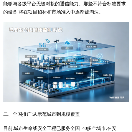
能够与各级平台无缝对接的通信能力。那些不符合标准要求
的设备,将在项目招标和市场准入中逐渐被淘汰。
二、全国推广:从示范城市到规模覆盖
目前,城市生命线安全工程已服务全国140多个城市,在安