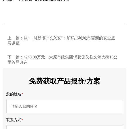
上一篇：从“一时新”到“长久安”：解码15城城市更新的安全底
层逻辑
下一篇：4248.98万元！太原市政集团斩获偏关县文笔大街15公
里管网改造
免费获取产品报价/方案
您的姓名
*
联系方式
*