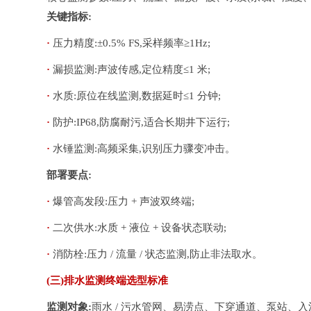
关键指标:
· 
压力精度:±0.5% FS,采样频率≥1Hz;
· 
漏损监测:声波传感,定位精度≤1 米;
· 
水质:原位在线监测,数据延时≤1 分钟;
· 
防护:IP68,防腐耐污,适合长期井下运行;
· 
水锤监测:高频采集,识别压力骤变冲击。
部署要点:
· 
爆管高发段:压力 + 声波双终端;
· 
二次供水:水质 + 液位 + 设备状态联动;
· 
消防栓:压力 / 流量 / 状态监测,防止非法取水。
(三)排水监测终端选型标准
监测对象:
雨水 / 污水管网、易涝点、下穿通道、泵站、