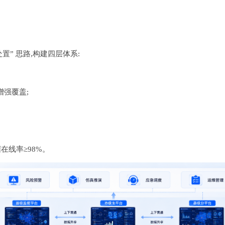
” 思路,构建四层体系:
域增强覆盖;
在线率≥98%。