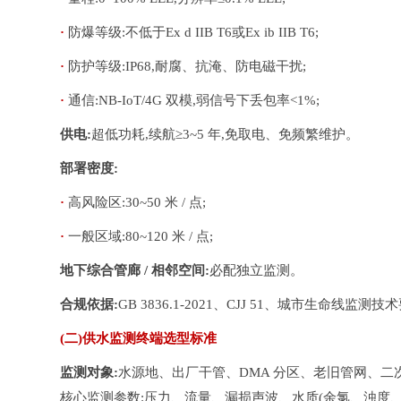
· 
防爆等级:不低于Ex d IIB T6或Ex ib IIB T6;
· 
防护等级:IP68,耐腐、抗淹、防电磁干扰;
· 
通信:NB-IoT/4G 双模,弱信号下丢包率<1%;
供电:
超低功耗,续航≥3~5 年,免取电、免频繁维护。
部署密度:
· 
高风险区:30~50 米 / 点;
· 
一般区域:80~120 米 / 点;
地下综合管廊 / 相邻空间:
必配独立监测。
合规依据:
GB 3836.1-2021、CJJ 51、城市生命线监测
(二)供水监测终端选型标准
监测对象:
水源地、出厂干管、DMA 分区、老旧管网、二
核心监测参数:压力、流量、漏损声波、水质(余氯、浊度、