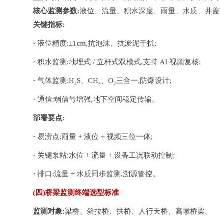
核心监测参数:
液位、流量、积水深度、雨量、水质、井盖
关键指标:
· 
液位精度:±1cm,抗泡沫、抗淤泥干扰;
· 
积水监测:地埋式 / 立杆式双模式,支持 AI 视频复核;
· 
气体监测:H₂S、CH₄、O₂三合一,防爆设计;
· 
通信:弱信号增强,地下空间稳定传输。
部署要点:
· 
易涝点:雨量 + 液位 + 视频三位一体;
· 
关键泵站:水位 + 流量 + 设备工况联动控制;
· 
排口:流量 + 水质同步监测,溯源管控。
(四)桥梁监测终端选型标准
监测对象:
梁桥、斜拉桥、拱桥、人行天桥、高墩桥梁。