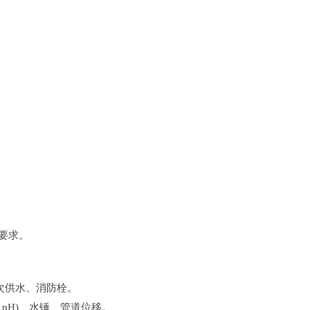
技术要求。
次供水、消防栓。
pH)、水锤、管道位移。