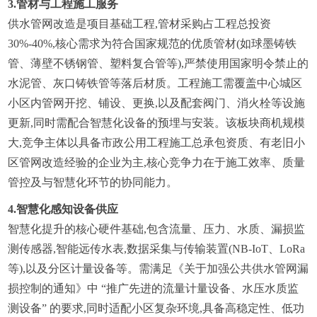
3.
管材与工程施工服务
供水管网改造是项目基础工程,管材采购占工程总投资 
30%-40%,核心需求为符合国家规范的优质管材(如球墨铸铁
管、薄壁不锈钢管、塑料复合管等),严禁使用国家明令禁止的
水泥管、灰口铸铁管等落后材质。工程施工需覆盖中心城区
小区内管网开挖、铺设、更换,以及配套阀门、消火栓等设施
更新,同时需配合智慧化设备的预埋与安装。该板块商机规模
大,竞争主体以具备市政公用工程施工总承包资质、有老旧小
区管网改造经验的企业为主,核心竞争力在于施工效率、质量
管控及与智慧化环节的协同能力。
4.
智慧化感知设备供应
智慧化提升的核心硬件基础,包含流量、压力、水质、漏损监
测传感器,智能远传水表,数据采集与传输装置(NB-IoT、LoRa 
等),以及分区计量设备等。需满足《关于加强公共供水管网漏
损控制的通知》中 “推广先进的流量计量设备、水压水质监
测设备” 的要求,同时适配小区复杂环境,具备高稳定性、低功