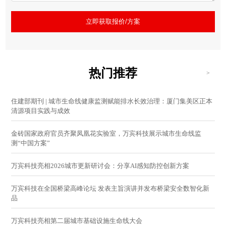
立即获取报价/方案
热门推荐
>
住建部期刊 | 城市生命线健康监测赋能排水长效治理：厦门集美区正本
清源项目实践与成效
金砖国家政府官员齐聚凤凰花实验室，万宾科技展示城市生命线监
测“中国方案”
万宾科技亮相2026城市更新研讨会：分享AI感知防控创新方案
万宾科技在全国桥梁高峰论坛 发表主旨演讲并发布桥梁安全数智化新
品
万宾科技亮相第二届城市基础设施生命线大会