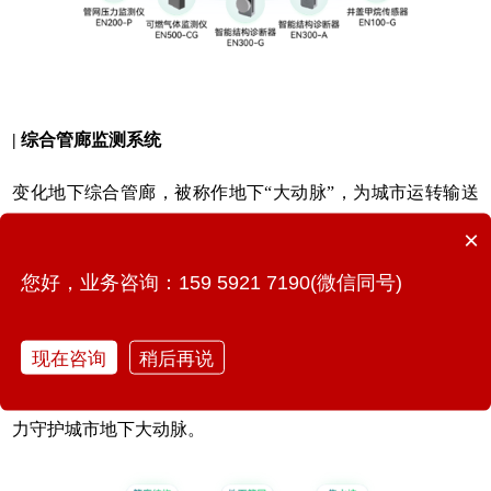
| 综合管廊监测系统
变化地下综合管廊，被称作地下“大动脉”，为城市运转输送
能量的同时，让城市告别杂乱密布的空中“蜘蛛网”和反复开
×
挖检修的“马路拉链”之苦。
您好，业务咨询：159 5921 7190(微信同号)
管廊内，遍布各种管线与设备，一旦出现问题，后果不容小
觑，通过在管廊内部署智能监测仪器，可以实现对管廊地表
现在咨询
稍后再说
结构沉降、位移和倾斜，管廊舱内硫化氢气体、甲烷气体、
温湿度和氧气，集水坑水位和孔口盖板等数据实时监测，助
力守护城市地下大动脉。