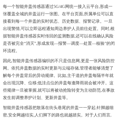
每一个智能井盖传感器通过5G/4G网统一接入云平台,形成一
张覆盖全城的井盖运行一张图。在平台页面,所属单位可以直
接看到每一个井盖的实时状态、历史数据、报警记录。一旦
出现警情,可以立即远程通知周边养护人员前往处置。同时,根
据智能井盖传感器实时传回的监测数据,还可以在线确认风险
是否被完全“消灭”,形成发现—报警—调度—处置—核验”的闭
环流程。
因此,智能井盖传感器编织的不只是信息网,更是一张风险防控
网。依托井盖数据的实时更新与云端存储,管理者能够清楚了
解每个井盖背后的异动规律。比如,主干道的井盖每隔半年就
会出现沉降、位移;低洼点位的井盖每逢降雨就会被冲开。这
些规律一旦被掌握,就可以将被动抢险转变为主动防范,在事故
发生前调整养护计划、更新井盖等。
智能井盖传感器把散落在街头巷尾的井盖一一穿起,针脚越细
密,安全网越结实,人们脚下的路也就越踏实。对于人们而言,