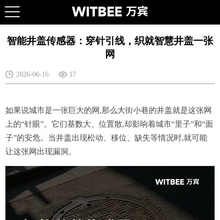
智能井盖传感器：穿针引线，织就智慧井盖一张
网
2026-06-16
17
如果说城市是一张巨大的网,那么大街小巷的井盖就是这张网
上的“针眼”。它们基数大、位置散,却影响着城市“里子”和“面
子”的安危。当井盖出现松动、移位、缺失等情况时,就可能
让这张网出现漏洞。