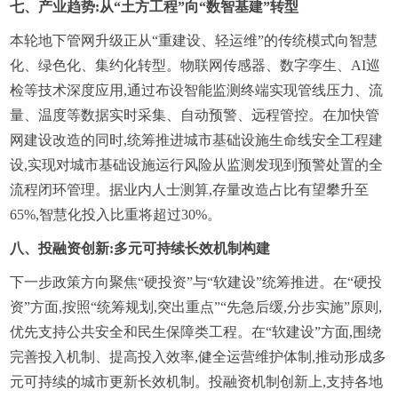
七、产业趋势:从“土方工程”向“数智基建”转型
本轮地下管网升级正从“重建设、轻运维”的传统模式向智慧
化、绿色化、集约化转型。物联网传感器、数字孪生、AI巡
检等技术深度应用,通过布设智能监测终端实现管线压力、流
量、温度等数据实时采集、自动预警、远程管控。在加快管
网建设改造的同时,统筹推进城市基础设施生命线安全工程建
设,实现对城市基础设施运行风险从监测发现到预警处置的全
流程闭环管理。据业内人士测算,存量改造占比有望攀升至
65%,智慧化投入比重将超过30%。
八、投融资创新:多元可持续长效机制构建
下一步政策方向聚焦“硬投资”与“软建设”统筹推进。在“硬投
资”方面,按照“统筹规划,突出重点”“先急后缓,分步实施”原则,
优先支持公共安全和民生保障类工程。在“软建设”方面,围绕
完善投入机制、提高投入效率,健全运营维护体制,推动形成多
元可持续的城市更新长效机制。投融资机制创新上,支持各地