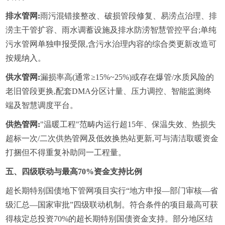
排水管网:
雨污混错接整改、破损管段修复、易涝点治理、排
涝主干管扩容、雨水调蓄设施及排水防涝智慧管控平台;单纯
污水管网单独申报受限,含污水治理内容的综合类更新改造可
按规纳入。
供水管网:
漏损率高(通常≥15%~25%)或存在爆管/水质风险的
老旧管段更换,配套DMA分区计量、压力调控、智能监测终
端及智慧调度平台。
供热管网:
"温暖工程"范畴内运行超15年、保温失效、热损失
超标一次/二次供热管网及低效换热站更新,可与清洁取暖资金
打捆但不得重复补助同一工程量。
五、四级联动与最高70%资金支持比例
超长期特别国债地下管网项目实行“地方申报—部门审核—省
级汇总—国家审批”四级联动机制。符合条件的项目最高可获
得核定总投资70%的超长期特别国债资金支持。部分地区结