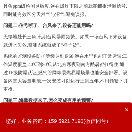
具备ppm级检测灵敏度,远在爆炸下限之前就能捕捉泄漏信号,
同时能有效区分天然气与沼气,避免误报。
问题二:信号断了、台风来了,设备还能用吗?
无锡地处长三角,汛期台风暴雨频繁。如果一场台风下来设备
就进水失效,监测系统就成了“样子货”。
系统的监测设备防护等级达到IP68,泡在水里也能正常运转;工
作温度覆盖-40℃到80℃,从北方寒夜到南方酷暑都扛得住;通
过T6级防爆认证,燃气管网等易燃易爆场景也能安全部署。设
备内置大容量电池,一次安装可以运行三到五年,不用频繁下井
更换。
问题三:海量数据来了,怎么变成有用的预警?
×
传感器传回来的数据是海量的,但大部分是正常状态。真正有
价值的是那些“偏离正常”的信号。
您好，业务咨询：159 5921 7190(微信同号)
系统的AIoT城市物联感知平台采用“云-边-端”架构,数据在本