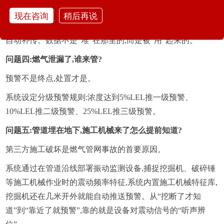
地就完成清洗和初步研判,不需要全部上传云端,响应时间压缩
现在咨询
稍后再说
到毫秒级。即便通信断了,本地设备还能独立工作,网络恢复后
自动补传。数据不是“堆”在那里的,而是被“用”起来的。
问题四:燃气泄漏了,谁来管?
预警不是终点,处置才是。
系统设定分级预警规则:浓度达到5%LEL推一级预警、
10%LEL推二级预警、25%LEL推三级预警。
问题五:管道埋在地下,施工机械来了怎么提前知道?
第三方施工破坏是燃气管网事故的首要原因。
系统通过在管道沿线部署振动监测设备,捕捉挖掘机、破碎锤
等施工机械作业时的震动频率特征,系统内置施工机械特征库,
挖掘机还在几米开外就能自动推送预警。从“挖断了才知
道”到“靠近了就预警”,靠的就是设备对震动信号的“听声辨