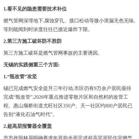
1.看不见的隐患需要技术补位
燃气管网深埋地下,腐蚀穿孔、接口松动等微小泄漏无色无味,
等到能闻到时浓度往往已接近爆炸下限。
2.第三方施工破坏防不胜防
第三方施工破坏是燃气管网事故的主要诱因。
无锡的实践侧重三个方面:
1.“瓶改管”攻坚
锡已完成燃气安全提升三年行动,市区仍有9万余户居民亟待
完成“瓶改管”,2026年重点推进零散片区和自然村的改管工
程。惠山堰桥街道尤旺社区350户、天一社区约800户居民已
告别“液化石油气时代”。
2.超高层报警器全覆盖
市市政园林局明确要求年底前全面完成超高层居民住宅燃气