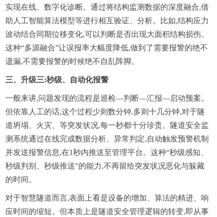
实现在线、数字化诊断。通过将结构监测数据的深度融合,借
助人工智能算法模型等进行相互验证、分析。比如,结构应力
波动结合同期位移变化,可以判断是否出现大面积结构损伤。
这种“多源融合”让误报率大幅度降低,做到了需要报警的绝不
遗漏,不需要报警的时候绝不自乱阵脚。
三、升级三:秒级、自动化报警
一般来讲,问题发现的流程是巡检—判断—汇报—启动预案。
但依靠人工的话,这个过程少则数分钟,多则十几分钟,对于隧
道坍塌、火灾、等突发状况,每一秒都十分珍贵。隧道安全监
测系统通过在线完成数据分析、异常判定,自动触发预警机制
并发送报警信息,在1秒内推送至管理平台。这种“秒级感知、
秒级判别、秒级推送”的能力,不再留给突发状况恶化与躲藏
的时间。
对于智慧隧道而言,表面上看是设备的增加、算法的精进、响
应时间的缩短。但本质上是隧道安全管理逻辑的转变,即从事