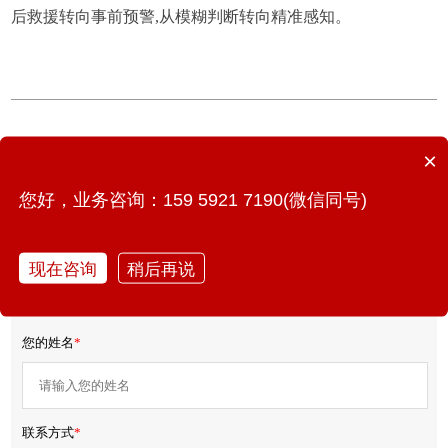
后救援转向事前预警,从模糊判断转向精准感知。
上一篇：建筑结构健康监测系统：房屋统一代码+数字档案，
×
贯穿全生命周期
您好，业务咨询：159 5921 7190(微信同号)
下一篇：超4.15亿！四川自贡7个管网项目即将招标，排水、燃
气、污水三大领域释放新需求
现在咨询
稍后再说
免费获取产品报价/方案
您的姓名
*
联系方式
*