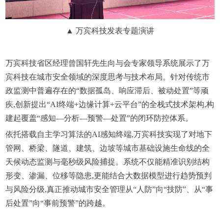
▲ 万宾科技发表专题演讲
万宾科技省区经理曾国轩先生向与会专家领导系统展示了万
宾科技在城市安全领域的深度思考与技术布局。针对传统市
政监测中普遍存在的“数据孤岛、响应滞后、被动处置”等顽
疾,创新提出“AI终端+边缘计算+云平台”的全栈式技术架构,构
建起覆盖“感知—分析—预警—处置”的闭环防控体系。
依托搭载自主学习算法的AI感知终端,万宾科技实现了对地下
管网、桥梁、隧道、建筑、边坡等城市基础设施生命线的全
天候动态监测与毫秒级风险捕捉。系统不仅能精准识别结构
形变、渗漏、位移等隐患,更能结合大数据模型进行趋势预判
与风险分级,真正推动城市安全管理从“人防”向“技防”、从“事
后处置”向“事前预警”的跨越。