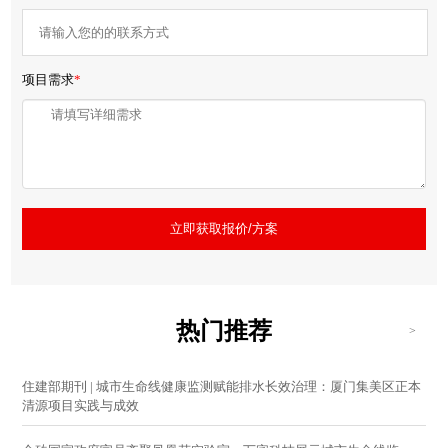
项目需求
*
立即获取报价/方案
热门推荐
>
住建部期刊 | 城市生命线健康监测赋能排水长效治理：厦门集美区正本
清源项目实践与成效