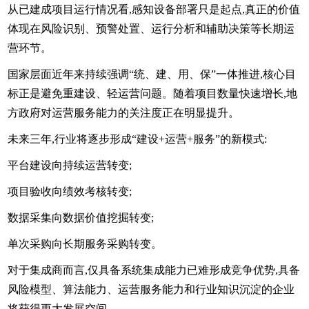
从已建成项目运行情况看,感知设备部署只是起点,真正的价值
体现在风险识别、预警处置、运行分析和辅助决策等长期运
营环节。
国家层面近年来持续强调“统、建、用、保”一体推进,核心目
标正是避免重建设、轻运营问题。随着项目数量快速增长,地
方政府对运营服务能力的关注度正在明显提升。
未来三年,行业将逐步形成“建设+运营+服务”的新模式:
平台建设向持续运营转变;
项目验收向绩效考核转变;
数据采集向数据价值挖掘转变;
单次采购向长期服务采购转变。
对于集成商而言,仅具备系统集成能力已难形成竞争优势,具备
风险模型、算法能力、运营服务能力和行业知识沉淀的企业
将获得更大发展空间。