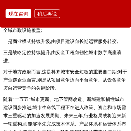
未来三年,城市生命线工程的发展方向已经十分清晰:
现在咨询
稍后再说
一是建设范围持续扩大,由试点城市向全国推广,由燃气监测向
全域市政设施覆盖;
二是商业模式持续升级,由项目建设向长期运营服务转变;
三是战略定位持续提升,由安全工程向韧性城市数字底座演
进。
对于地方政府而言,这是补齐城市安全短板的重要窗口期;对于
产业链企业而言,则是从项目竞争迈向平台竞争、从设备竞争
迈向运营竞争的关键阶段。
随着“十五五”城市更新、地下管网改造、新城建和韧性城市
建设同步推进,城市生命线工程正在进入政策、资金和市场需
求三重驱动的加速发展周期。未来三年,行业格局或将迎来新
一轮重构,而能够率先完成技术体系、产品体系和运营体系布