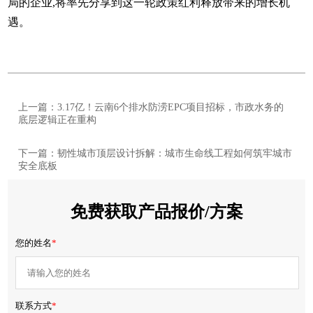
局的企业,将率先分享到这一轮政策红利释放带来的增长机
遇。
上一篇：3.17亿！云南6个排水防涝EPC项目招标，市政水务的
底层逻辑正在重构
下一篇：韧性城市顶层设计拆解：城市生命线工程如何筑牢城市
安全底板
免费获取产品报价/方案
您的姓名
*
联系方式
*