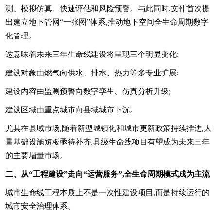
测、模拟仿真、快速评估和风险预警。与此同时,文件首次提
出建立地下管网“一张图”体系,推动地下空间全生命周期数字
化管理。
这意味着未来三年生命线建设将呈现三个明显变化:
建设对象由燃气向供水、排水、热力等多专业扩展;
建设内容由监测预警向数字孪生、仿真分析升级;
建设区域由重点城市向县域城市下沉。
尤其在县域市场,随着新型城镇化和城市更新政策持续推进,大
量基础设施短板亟待补齐,县级生命线项目有望成为未来三年
的主要增量市场。
二、从“工程建设”走向“运营服务”,全生命周期模式成为主流
城市生命线工程本质上不是一次性建设项目,而是持续运行的
城市安全治理体系。