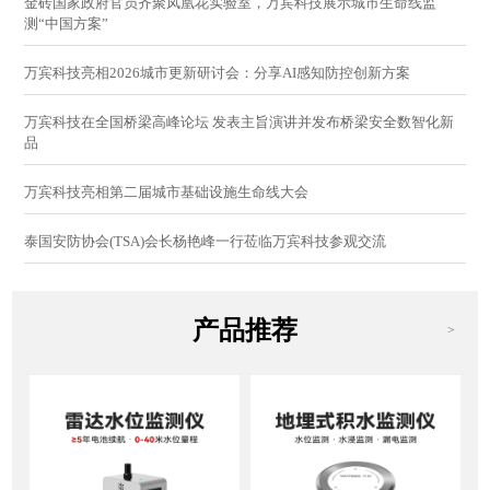
金砖国家政府官员齐聚凤凰花实验室，万宾科技展示城市生命线监
测“中国方案”
万宾科技亮相2026城市更新研讨会：分享AI感知防控创新方案
万宾科技在全国桥梁高峰论坛 发表主旨演讲并发布桥梁安全数智化新
品
万宾科技亮相第二届城市基础设施生命线大会
泰国安防协会(TSA)会长杨艳峰一行莅临万宾科技参观交流
产品推荐
>