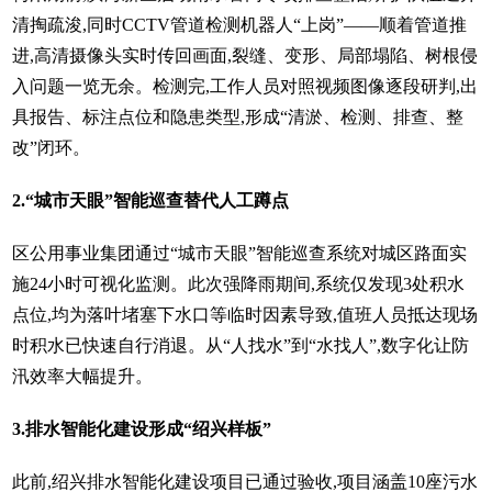
清掏疏浚,同时CCTV管道检测机器人“上岗”——顺着管道推
进,高清摄像头实时传回画面,裂缝、变形、局部塌陷、树根侵
入问题一览无余。检测完,工作人员对照视频图像逐段研判,出
具报告、标注点位和隐患类型,形成“清淤、检测、排查、整
改”闭环。
2.“城市天眼”智能巡查替代人工蹲点
区公用事业集团通过“城市天眼”智能巡查系统对城区路面实
施24小时可视化监测。此次强降雨期间,系统仅发现3处积水
点位,均为落叶堵塞下水口等临时因素导致,值班人员抵达现场
时积水已快速自行消退。从“人找水”到“水找人”,数字化让防
汛效率大幅提升。
3.排水智能化建设形成“绍兴样板”
此前,绍兴排水智能化建设项目已通过验收,项目涵盖10座污水