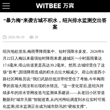
“暴力梅”来袭古城不积水，绍兴排水监测交出答
案
2026-06-29
28
绍兴地处浙东,梅雨季降雨集中、短时强降水多发。2026年6
月22日入梅以来最强短时降雨来袭,越城区一小时面雨量达
17.6毫米,塔山街道更是高达39.2毫米。然而,古城经受住了这
场“首考”,因强降雨造成的积水点位大幅减少。府山街道西小
路社区网格员说:“我们武勋坊低洼带经受住了考验,今年梅雨
季的首场大雨没有出现积水情况。”这一变化背后,是绍兴持
续多年的排水管网改造与监测体系建设——从老旧小区管道
翻新到“城市天眼”智能巡查,从内河闸站调度到水位实时可视
化监测,排水监测正在成为城市防汛的“硬核支撑”。