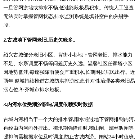
一旦管网淤堵或排水不畅,低洼路段极易积水。传统人工巡查
无法实时掌握管网状态,排水监测系统是填补空白的关键手
段。
2.古城地下管网老旧,历史欠账多。
绍兴古城部分老旧小区、背街小巷地下管网老旧、排水能力
不足、水系调度不畅等问题历史久远。温馨社区任家塔小区
因地势低洼,每逢强降雨便会严重积水,长期困扰居民出行。近
两年,越城持续推进古城防洪排涝改造,针对性治理各类老旧易
涝点位,补齐城市排水短板。
3.内河水位受潮汐影响,调度依赖实时数据
古城内河相当于一个大的排水管,雨水通过地下管网排到内河,
再经由内河向外排出。梅汛期强降雨时,稽山闸、螺丝畈闸等
强排闸需根据水位及时调度,防止古城内涝。闸站24小时值班,