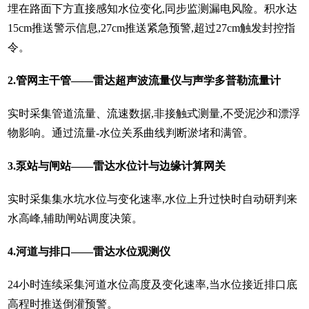
埋在路面下方直接感知水位变化,同步监测漏电风险。积水达
15cm推送警示信息,27cm推送紧急预警,超过27cm触发封控指
令。
2.管网主干管——雷达超声波流量仪与声学多普勒流量计
实时采集管道流量、流速数据,非接触式测量,不受泥沙和漂浮
物影响。通过流量-水位关系曲线判断淤堵和满管。
3.泵站与闸站——雷达水位计与边缘计算网关
实时采集集水坑水位与变化速率,水位上升过快时自动研判来
水高峰,辅助闸站调度决策。
4.河道与排口——雷达水位观测仪
24小时连续采集河道水位高度及变化速率,当水位接近排口底
高程时推送倒灌预警。