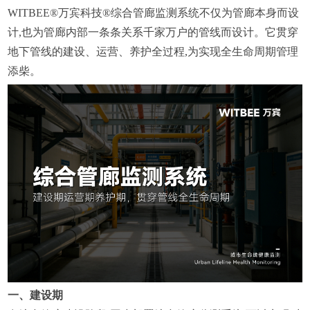
WITBEE®万宾科技®综合管廊监测系统不仅为管廊本身而设
计,也为管廊内部一条条关系千家万户的管线而设计。它贯穿
地下管线的建设、运营、养护全过程,为实现全生命周期管理
添柴。
一、建设期