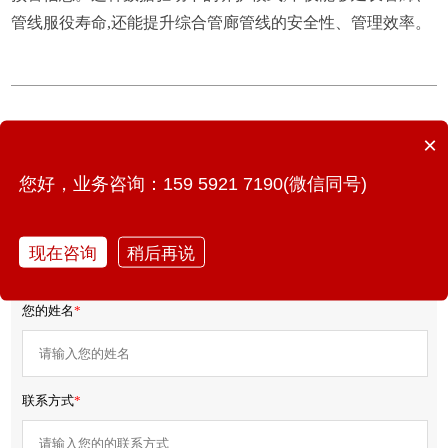
管线服役寿命,还能提升综合管廊管线的安全性、管理效率。
上一篇：建筑结构健康监测系统：远程巡查+线上会诊，守护
×
房屋安全长寿
您好，业务咨询：159 5921 7190(微信同号)
下一篇：数字孪生+管网：揭秘城市地下生命线的“最强大脑”
现在咨询
稍后再说
免费获取产品报价/方案
您的姓名
*
联系方式
*