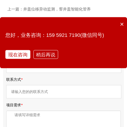
上一篇：​井盖位移异动监测，窨井盖智能化管养
×
下一篇：南宁武鸣一工人排查管网时失联，管网如何安全监测
您好，业务咨询：159 5921 7190(微信同号)
免费获取产品报价/方案
现在咨询
稍后再说
您的姓名
*
联系方式
*
项目需求
*