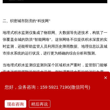
二、织密城市防涝的“科技网”
地埋式积水监测仪
集成了物联网、大数据等先进技术，构筑了一
张覆盖全城的防洪“智能网络”。这张网络不仅提供积水深度的实
时监测，还能帮助监管人员利用历史降雨数据、地理信息以及城
市排水系统的运行状况，进行更为精确的综合分析和预测。
当
地埋式积水监测仪监测
到某个区域积水严重时，监管部门能够
迅速远程指挥附近的排水设施，例如调整排水泵站的运行力度、
×
启动雨水篦子的紧急排水口等，从而加快积水的排泄。这种智能
化的管理方式显著提升了城市排水系统的反应速度和效率，有效
您好，业务咨询：159 5921 7190(微信同号)
缓解了暴雨对城市基础设施的负面影响。
现在咨询
稍后再说