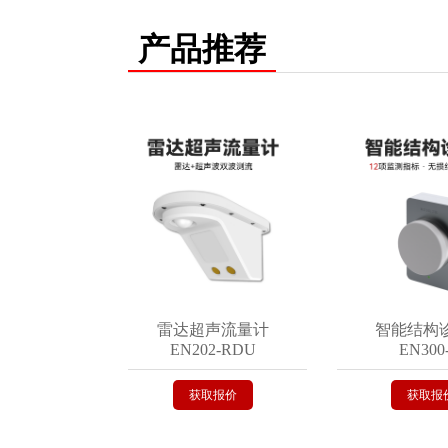
产品推荐
监测仪
雷达超声流量计
智能结构诊断
C
EN202-RDU
EN300-G
获取报价
获取报价