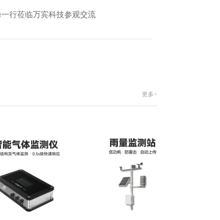
艳峰一行莅临万宾科技参观交流
更多>