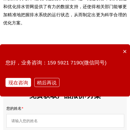
和优化排水管网提供了有力的数据支持，还使得相关部门能够更
加精准地把握排水系统的运行状态，从而制定出更为科学合理的
优化方案。
×
您好，业务咨询：159 5921 7190(微信同号)
上一篇：逢雨必涝如何破解？城市内涝监测预报预警
下一篇：广告牌安全传感器，大型户外广告牌的"健康"守护者
现在咨询
稍后再说
免费获取产品报价/方案
您的姓名
*